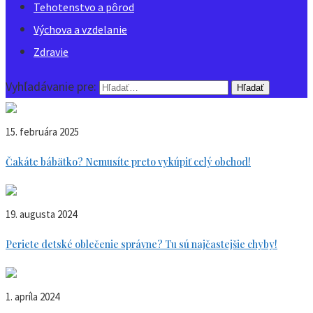
Tehotenstvo a pôrod
Výchova a vzdelanie
Zdravie
Vyhľadávanie pre:
15. februára 2025
Čakáte bábätko? Nemusíte preto vykúpiť celý obchod!
19. augusta 2024
Periete detské oblečenie správne? Tu sú najčastejšie chyby!
1. apríla 2024