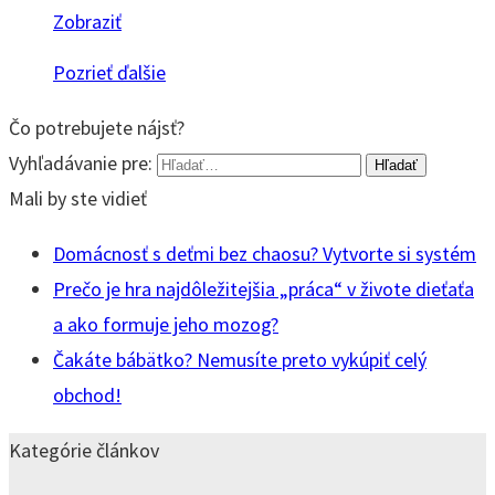
Zobraziť
Pozrieť ďalšie
Čo potrebujete nájsť?
Vyhľadávanie pre:
Mali by ste vidieť
Domácnosť s deťmi bez chaosu? Vytvorte si systém
Prečo je hra najdôležitejšia „práca“ v živote dieťaťa
a ako formuje jeho mozog?
Čakáte bábätko? Nemusíte preto vykúpiť celý
obchod!
Kategórie článkov