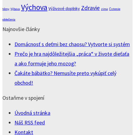
Výchova
Zdravie
Výživové doplnky
témy
Výbava
zima
Čistenie
oblečenia
Najnovšie články
Domácnosť s deťmi bez chaosu? Vytvorte si systém
Prečo je hra najdôležitejšia „práca“ v živote dieťaťa
a ako formuje jeho mozog?
Čakáte bábätko? Nemusíte preto vykúpiť celý
obchod!
Ostaňme v spojení
Úvodná stránka
Náš RSS feed
Kontakt