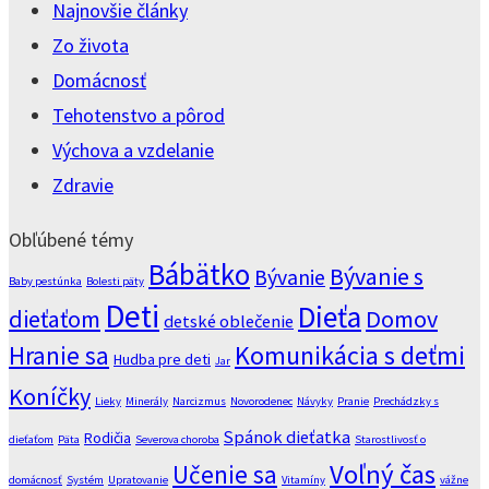
Najnovšie články
Zo života
Domácnosť
Tehotenstvo a pôrod
Výchova a vzdelanie
Zdravie
Obľúbené témy
Bábätko
Bývanie s
Bývanie
Baby pestúnka
Bolesti päty
Deti
Dieťa
dieťaťom
Domov
detské oblečenie
Komunikácia s deťmi
Hranie sa
Hudba pre deti
Jar
Koníčky
Lieky
Minerály
Narcizmus
Novorodenec
Návyky
Pranie
Prechádzky s
Spánok dieťatka
Rodičia
dieťaťom
Päta
Severova choroba
Starostlivosť o
Voľný čas
Učenie sa
domácnosť
Systém
Upratovanie
Vitamíny
vážne