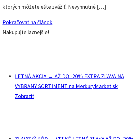
ktorých môžete ešte zvážiť. Nevyhnutné […]
Pokračovať na článok
Nakupujte lacnejšie!
LETNÁ AKCIA → AŽ DO -20% EXTRA ZĽAVA NA
VYBRANÝ SORTIMENT na MerkuryMarket.sk
Zobraziť
ZĽAVOVÝ KÓD → VEĽKÉ LETNÉ ZĽAVY AŽ DO -20%