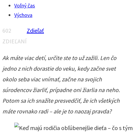
Voľný čas
Výchova
602
Zdieľať
ZDIEĽANÍ
Ak máte viac detí, určite ste to už zažili. Len čo
jedno z nich dorastie do veku, kedy začne svet
okolo seba viac vnímať, začne na svojich
súrodencov žiarliť, prípadne oni žiarlia na neho.
Potom sa ich snažíte presvedčiť, že ich všetkých
máte rovnako radi – ale je to naozaj pravda?