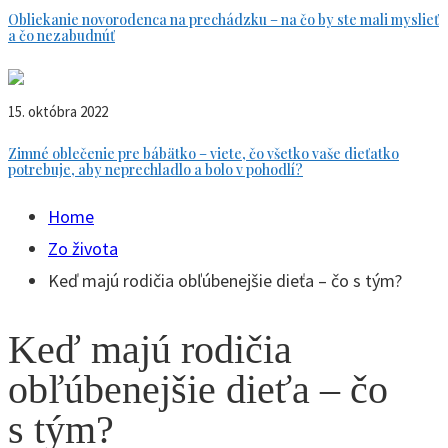
Obliekanie novorodenca na prechádzku – na čo by ste mali myslieť
a čo nezabudnúť
15. októbra 2022
Zimné oblečenie pre bábätko – viete, čo všetko vaše dieťatko
potrebuje, aby neprechladlo a bolo v pohodlí?
Home
Zo života
Keď majú rodičia obľúbenejšie dieťa – čo s tým?
Keď majú rodičia
obľúbenejšie dieťa – čo
s tým?