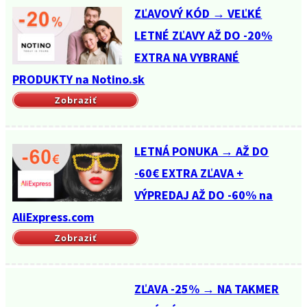
ZĽAVOVÝ KÓD → VEĽKÉ
LETNÉ ZĽAVY AŽ DO -20%
EXTRA NA VYBRANÉ
PRODUKTY na Notino.sk
Zobraziť
LETNÁ PONUKA → AŽ DO
-60€ EXTRA ZĽAVA +
VÝPREDAJ AŽ DO -60% na
AliExpress.com
Zobraziť
ZĽAVA -25% → NA TAKMER