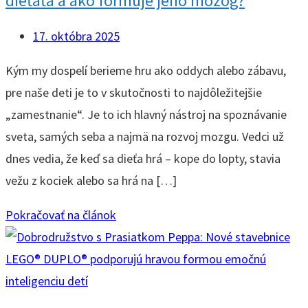
dieťaťa a ako formuje jeho mozog?
17. októbra 2025
Kým my dospelí berieme hru ako oddych alebo zábavu,
pre naše deti je to v skutočnosti to najdôležitejšie
„zamestnanie“. Je to ich hlavný nástroj na spoznávanie
sveta, samých seba a najmä na rozvoj mozgu. Vedci už
dnes vedia, že keď sa dieťa hrá – kope do lopty, stavia
vežu z kociek alebo sa hrá na […]
Pokračovať na článok