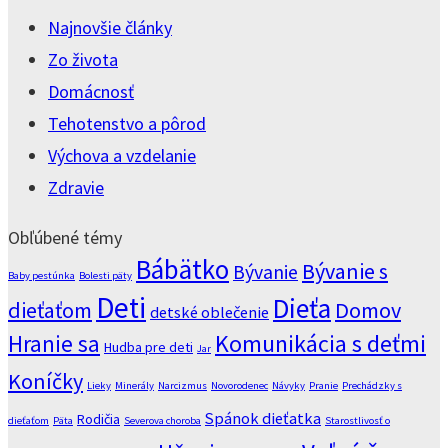
Najnovšie články
Zo života
Domácnosť
Tehotenstvo a pôrod
Výchova a vzdelanie
Zdravie
Obľúbené témy
Bábätko
Bývanie s
Bývanie
Baby pestúnka
Bolesti päty
Deti
Dieťa
dieťaťom
Domov
detské oblečenie
Komunikácia s deťmi
Hranie sa
Hudba pre deti
Jar
Koníčky
Lieky
Minerály
Narcizmus
Novorodenec
Návyky
Pranie
Prechádzky s
Spánok dieťatka
Rodičia
dieťaťom
Päta
Severova choroba
Starostlivosť o