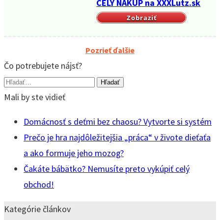
CELÝ NÁKUP na XXXLutz.sk
Zobraziť
Pozrieť ďalšie
Čo potrebujete nájsť?
Vyhľadávanie
pre:
Mali by ste vidieť
Domácnosť s deťmi bez chaosu? Vytvorte si systém
Prečo je hra najdôležitejšia „práca“ v živote dieťaťa
a ako formuje jeho mozog?
Čakáte bábätko? Nemusíte preto vykúpiť celý
obchod!
Kategórie článkov