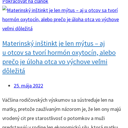
Pokračovať na článok
Materinský inštinkt je len mýtus – aj
u otcov sa tvorí hormón oxytocín, alebo
prečo je úloha otca vo výchove veľmi
dôležitá
25. mája 2022
Väčšina rodičovských výskumov sa sústreďuje len na
matky, pretože zaužívaným názorom je, že len ony majú
vrodený cit pre starostlivosť o potomkov a muži
predstavujú v rodine len ekonomickú silu, ktorá matku