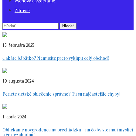
Výchova a vzdelanie
Zdravie
Vyhľadávanie
pre:
15. februára 2025
Čakáte bábätko? Nemusíte preto vykúpiť celý obchod!
19. augusta 2024
Periete detské oblečenie správne? Tu sú najčastejšie chyby!
1. apríla 2024
Obliekanie novorodenca na prechádzku – na čo by ste mali myslieť
a čo nezabudnúť