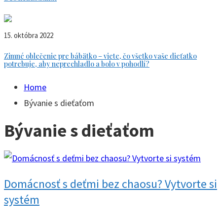
15. októbra 2022
Zimné oblečenie pre bábätko – viete, čo všetko vaše dieťatko
potrebuje, aby neprechladlo a bolo v pohodlí?
Home
Bývanie s dieťaťom
Bývanie s dieťaťom
Domácnosť s deťmi bez chaosu? Vytvorte si
systém