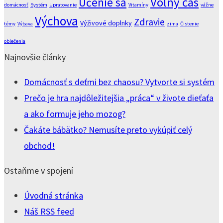
Voľný čas
Učenie sa
domácnosť
Systém
Upratovanie
Vitamíny
vážne
Výchova
Zdravie
Výživové doplnky
témy
Výbava
zima
Čistenie
oblečenia
Najnovšie články
Domácnosť s deťmi bez chaosu? Vytvorte si systém
Prečo je hra najdôležitejšia „práca“ v živote dieťaťa
a ako formuje jeho mozog?
Čakáte bábätko? Nemusíte preto vykúpiť celý
obchod!
Ostaňme v spojení
Úvodná stránka
Náš RSS feed