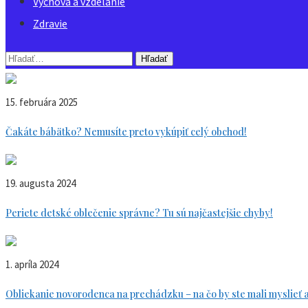
Výchova a vzdelanie
Zdravie
Vyhľadávanie
pre:
15. februára 2025
Čakáte bábätko? Nemusíte preto vykúpiť celý obchod!
19. augusta 2024
Periete detské oblečenie správne? Tu sú najčastejšie chyby!
1. apríla 2024
Obliekanie novorodenca na prechádzku – na čo by ste mali myslieť 