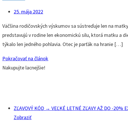
25. mája 2022
Väčšina rodičovských výskumov sa sústreďuje len na matky,
predstavujú v rodine len ekonomickú silu, ktorá matku a die
týkalo len jedného pohlavia. Otec je parťák na hranie […]
Pokračovať na článok
Nakupujte lacnejšie!
ZĽAVOVÝ KÓD → VEĽKÉ LETNÉ ZĽAVY AŽ DO -20% E
Zobraziť