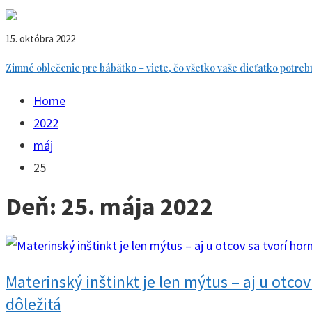
15. októbra 2022
Zimné oblečenie pre bábätko – viete, čo všetko vaše dieťatko potreb
Home
2022
máj
25
Deň:
25. mája 2022
Materinský inštinkt je len mýtus – aj u otco
dôležitá