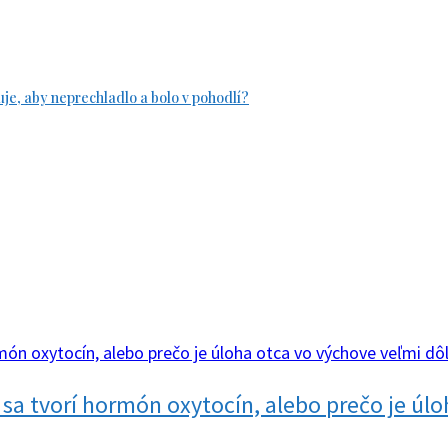
uje, aby neprechladlo a bolo v pohodlí?
v sa tvorí hormón oxytocín, alebo prečo je úl