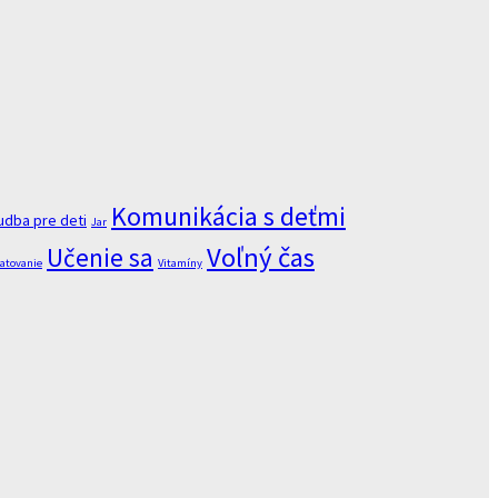
Komunikácia s deťmi
udba pre deti
Jar
Voľný čas
Učenie sa
atovanie
Vitamíny