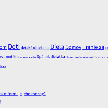
Deti
Dieťa
Hranie sa
ťom
Domov
detské oblečenie
H
Spánok dieťatka
Rodičia
Päta
Severova choroba
Starostlivosť o domácnosť
Systém
Upr
ečenia
 a ako formuje jeho mozog?
!