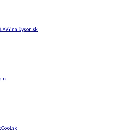
AVY na Dyson.sk
com
Cool.sk