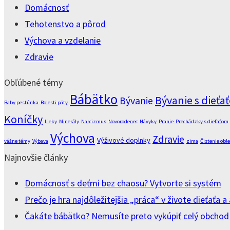
Domácnosť
Tehotenstvo a pôrod
Výchova a vzdelanie
Zdravie
Obľúbené témy
Bábätko
Bývanie s dieťa
Bývanie
Baby pestúnka
Bolesti päty
Koníčky
Lieky
Minerály
Narcizmus
Novorodenec
Návyky
Pranie
Prechádzky s dieťaťom
Výchova
Zdravie
Výživové doplnky
vážne témy
Výbava
zima
Čistenie obl
Najnovšie články
Domácnosť s deťmi bez chaosu? Vytvorte si systém
Prečo je hra najdôležitejšia „práca“ v živote dieťaťa
Čakáte bábätko? Nemusíte preto vykúpiť celý obchod