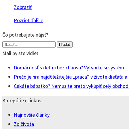
Zobraziť
Pozrieť ďalšie
Čo potrebujete nájsť?
Vyhľadávanie
pre:
Mali by ste vidieť
Domácnosť s deťmi bez chaosu? Vytvorte si systém
Prečo je hra najdôležitejšia „práca“ v živote dieťaťa
Čakáte bábätko? Nemusíte preto vykúpiť celý obchod
Kategórie článkov
Najnovšie články
Zo života